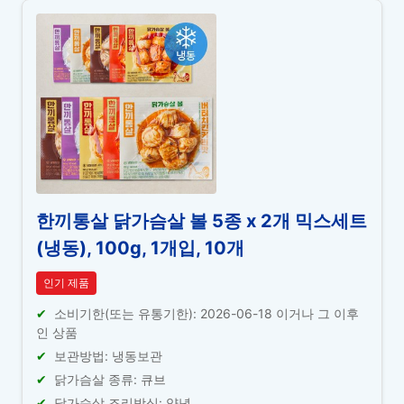
한끼통살 닭가슴살 볼 5종 x 2개 믹스세트
(냉동), 100g, 1개입, 10개
인기 제품
소비기한(또는 유통기한): 2026-06-18 이거나 그 이후
인 상품
보관방법: 냉동보관
닭가슴살 종류: 큐브
닭가슴살 조리방식: 양념