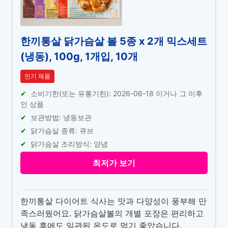
한끼통살 닭가슴살 볼 5종 x 2개 믹스세트
(냉동), 100g, 1개입, 10개
인기 제품
소비기한(또는 유통기한): 2026-06-18 이거나 그 이후
인 상품
보관방법: 냉동보관
닭가슴살 종류: 큐브
닭가슴살 조리방식: 양념
최저가 보기
한끼통살 다이어트 식사는 맛과 다양성이 풍부해 만
족스러웠어요. 닭가슴살볼의 개별 포장은 편리하고
냉동 후에도 일관된 온도로 먹기 좋았습니다.