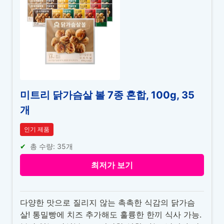
미트리 닭가슴살 볼 7종 혼합, 100g, 35
개
인기 제품
총 수량: 35개
최저가 보기
다양한 맛으로 질리지 않는 촉촉한 식감의 닭가슴
살! 통밀빵에 치즈 추가해도 훌륭한 한끼 식사 가능.