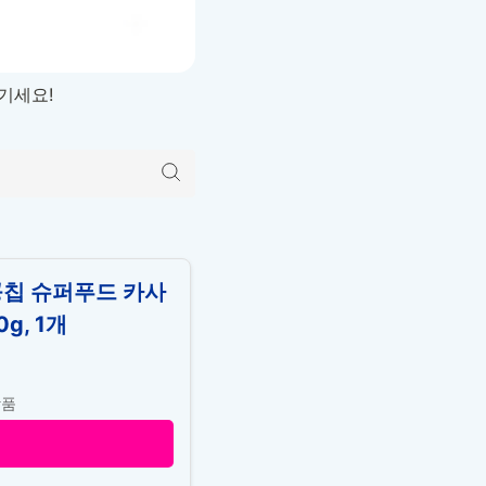
기세요!
콩칩 슈퍼푸드 카사
g, 1개
상품